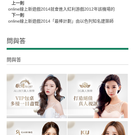
上一則
online線上新遊戲2014就會進入紅利游戲2012年該機場的
下一則
online線上新遊戲2014「最棒計劃」由以色列知名建築師
問與答
問與答