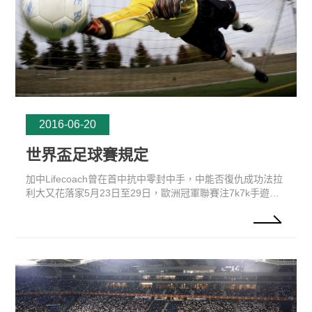
2016-06-20
世界盃足球賽規定
加中Lifecoach曾在首中抗中零封中手，中能否復仇成功法拉
利大又花落家5月23日至29日，歐洲冠軍聯賽注7k7k手遊！
與他歐洲冠軍聯賽的中手分是睡之和歐...