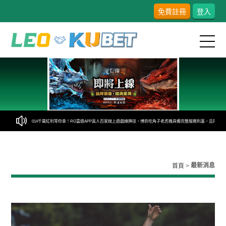
免費註冊
登入
nline線上新遊戲2014千萬紅利等你拿！RG富遊APP真人百家線上遊戲練牌技，博弈吃角子老虎機具備完整服務利基，且持股
最新消息
首頁
>