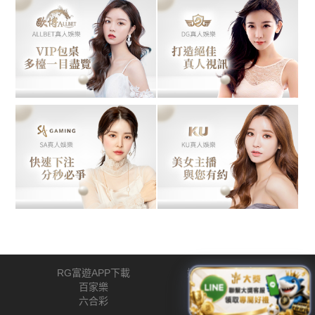
RG富遊APP下載
娛樂城優惠訊息
百家樂
北京賽車
六合彩
老虎機