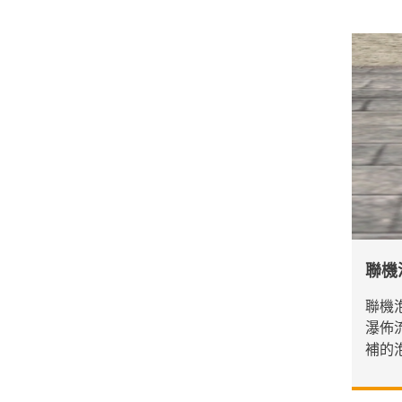
聯機
聯機
瀑佈
補的
備完..