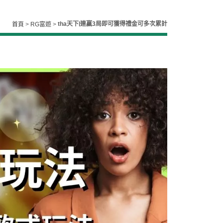
tha天下|連贏3局即可獲得禮金可多次累計
首頁
>
RG富遊
>