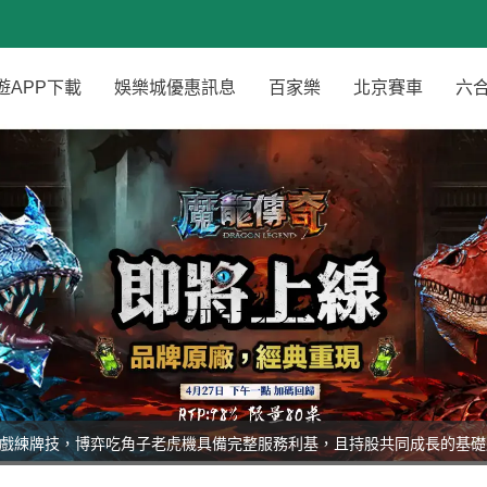
遊APP下載
娛樂城優惠訊息
百家樂
北京賽車
六
遊戲練牌技，博弈吃角子老虎機具備完整服務利基，且持股共同成長的基礎股票