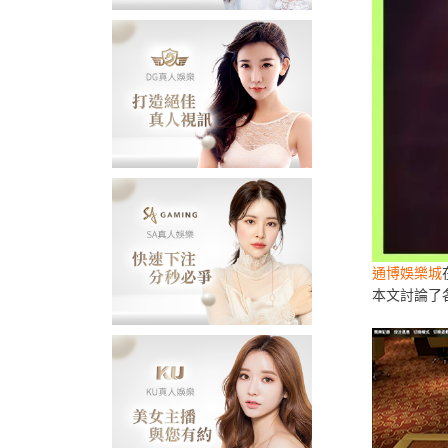
通博娛樂城
本文討論了