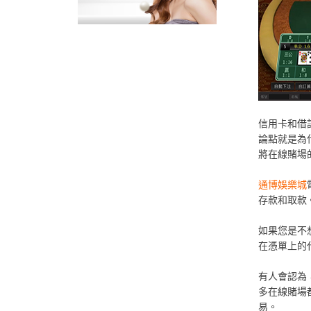
信用卡和借
論點就是為
將在線賭場
通博娛樂城
存款和取款
如果您是不
在憑單上的
有人會認為
多在線賭場
易。