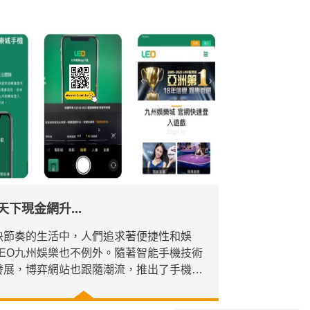
下現金網升...
快節奏的生活中，人們追求著便捷性和娛
LEO九州娛樂也不例外。隨著智能手機技術
發展，博弈網站也跟隨潮流，推出了手機
..