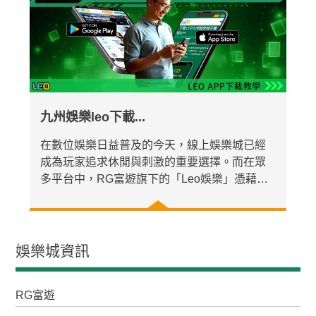
九州娛樂leo下載...
在數位娛樂日益普及的今天，線上娛樂城已經
成為玩家追求休閒與刺激的重要選擇。而在眾
多平台中，RG富遊旗下的「Leo娛樂」憑藉其
豐富多樣的遊戲內...
娛樂城資訊
RG富遊