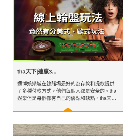
tha天下|連贏3...
通博娛樂城在線賭場最好的為存款和提款提供
了多種付款方式。他們每個人都是安全的。tha
娛樂但是每個都有自己的優點和缺點。tha天下
本文討論了各...