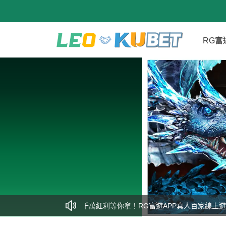
RG富
online線上新遊戲2014千萬紅利等你拿！RG富遊APP真人百家線