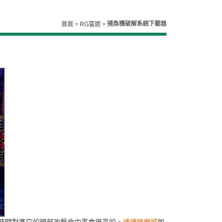
捕魚機破解系統下載器
首頁
>
RG富遊
>
一時間對準它的頭部攻擊命中率會很高的。
通博娛樂城
如