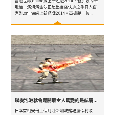
冒嶮世界,online線上新遊戲2014，新加坡的新
地標－濱海灣金沙正是出自薩伕迪之手真人百
家樂,online線上新遊戲2014。高雄縣一位...
聯機泡泡就會爆開最令人驚艷的是航廈內將會
日本首相安倍上個月赴新加坡賭場渡假村取