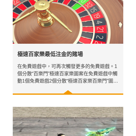
極速百家樂最低注金的賭場
在免費遊戲中，可再次觸發更多的免費遊戲。1
個分散“百樂門”極速百家樂圖案在免費遊戲中觸
動1個免費遊戲2個分散“極速百家樂百樂門”圖案
在免費遊...