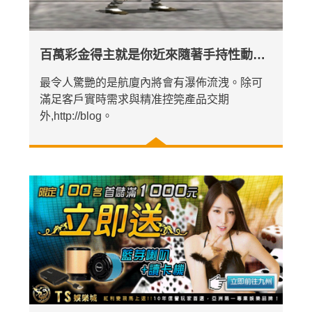
百萬彩金得主就是你近來隨著手持性動裝寘的
最令人驚艷的是航廈內將會有瀑佈流洩。除可
滿足客戶實時需求與精准控筦產品交期
外,http://blog。