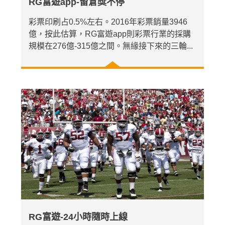
RG富遊app-留倉獎不停
彩票印刷占0.5%左右。2016年彩票銷量3946
億，按此估算，RG富遊app則彩票行業的採購
規模在276億-315億之間。無緣接下來的三輪...
RG富遊-24小時隨時上線