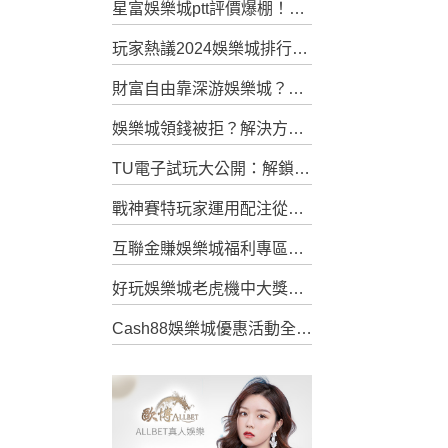
星富娛樂城ptt評價爆棚！網友：CP值超高，很值得玩
玩家熱議2024娛樂城排行出爐！玩家口碑佳，值得信賴！
財富自由靠深游娛樂城？出金規則、評家先看清楚！
娛樂城領錢被拒？解決方法和領錢技巧教學公開！
TU電子試玩大公開：解鎖不為人知的遊戲驚奇！
戰神賽特玩家運用配注從賽特手中贏得百萬
互聯金賺娛樂城福利專區，不知道的你就OUT了！
好玩娛樂城老虎機中大獎：打開幸運寶盒的關鍵步驟！
Cash88娛樂城優惠活動全解析，獎金拿到手軟！