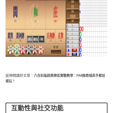
延伸閱讀好文章：
六合彩版路算牌區實戰教學：FA8娛樂城高手都這
樣玩！
互動性與社交功能