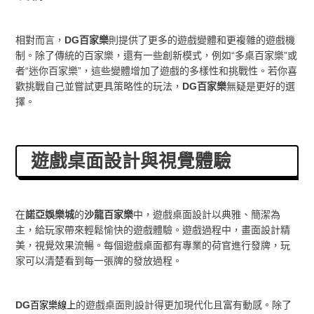
相對而言，
DG百家樂
則提供了更多的遊戲變體和更複雜的遊戲機
制。除了傳統的百家樂，還有一些創新模式，例如“多桌百家樂”或
者“迷你百家樂”，這些變體增加了遊戲的多樣性和挑戰性。若你喜
歡挑戰自己並嘗試更具策略性的玩法，
DG百家樂
無疑是更好的選
擇。
遊戲桌面設計與視覺體驗
在
諾亞娛樂城
的
沙龍百家樂
中，遊戲桌面設計以典雅、簡潔為
主，給玩家帶來輕鬆愉快的遊戲體驗。遊戲過程中，畫面設計精
美，視覺效果流暢。每個遊戲桌面都有專業的荷官進行發牌，玩
家可以清楚看到每一張牌的發放過程。
DG
的遊戲桌面則設計得更加現代化且富有動感。除了
百家樂線上