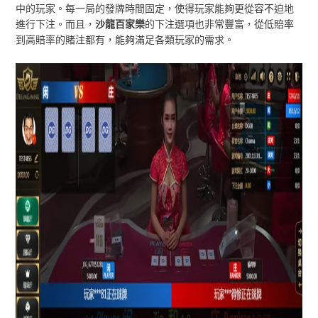
中的玩家。每一局的發牌時間固定，使得玩家能夠更從容不迫地
進行下注。而且，
沙龍百家樂
的下注選項也非常豐富，從低賠率
到高賠率的賭注都有，能夠滿足各類玩家的需求。