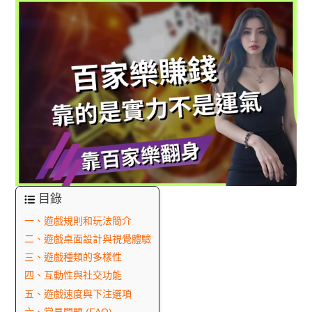
目錄
一、遊戲規則和玩法簡介
二、遊戲桌面設計與視覺體驗
三、遊戲種類的多樣性
四、互動性與社交功能
五、遊戲速度與下注選項
六、常見問題 (FAQ)