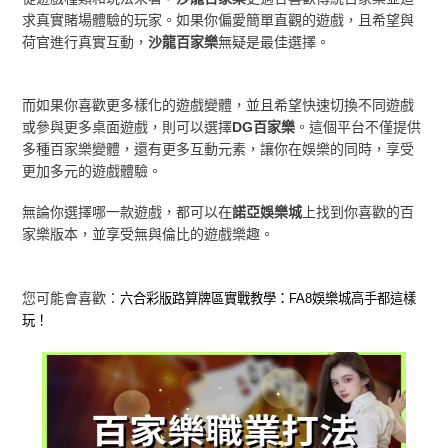
求真實賭場體驗的玩家。如果你偏愛簡單直觀的遊戲，且希望與
荷官進行真實互動，
沙龍百家樂
無疑是最佳選擇。
而如果你喜歡更多樣化的遊戲變體，並且希望快速切換不同遊戲
或參與更多桌面遊戲，則可以選擇
DG百家樂
。這個平台不僅提供
多種百家樂變體，還有更多互動元素，讓你在娛樂的同時，享受
更加多元的遊戲體驗。
無論你選擇哪一款遊戲，都可以在
諾亞娛樂城
上找到你喜歡的百
家樂版本，並享受無與倫比的遊戲樂趣。
您可能會喜歡：
六合彩版路算牌區實戰教學：FA8娛樂城高手都這樣
玩！