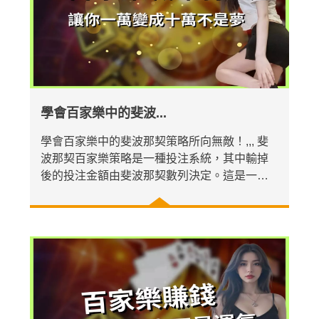
學會百家樂中的斐波...
學會百家樂中的斐波那契策略所向無敵！,,, 斐
波那契百家樂策略是一種投注系統，其中輸掉
後的投注金額由斐波那契數列決定。這是一個
著名的自然數列...