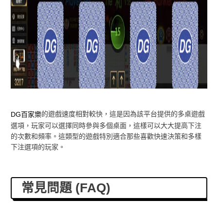
的遊戲速度相對較快，這是因為該平台提供的多桌遊戲
DG百家樂
選項，玩家可以選擇同時參與多個桌面，這樣可以大大提高下注
的次數和頻率。這類型的遊戲特別適合那些喜歡快速決策和多樣
下注選項的玩家。
常見問題 (FAQ)